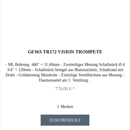
GEWA TR172 VISION TROMPETE
- ML Bohrung .460" = 11,68mm - Zweiteiliges Messing Schallstück Ø 4
3/4" = 120mm - Schallstück-Stengel aus Blattzuschnitt, Schallrand mit
Draht - Goldmessing Mundrohr - Einteilige Ventilbüchsen aus Messing -
Daumensattel am 1. Ventilzug...
776,00 € *
Merken
ZUM PRODUKT