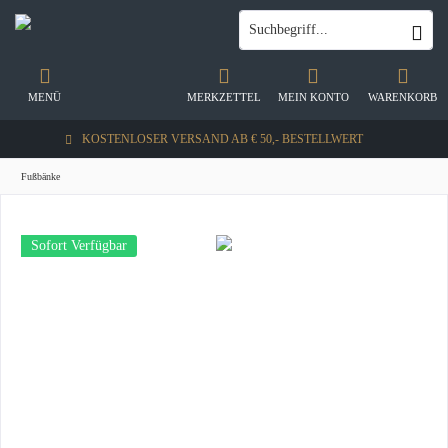
MENÜ
MERKZETTEL
MEIN KONTO
WARENKORB
KOSTENLOSER VERSAND AB € 50,- BESTELLWERT
Fußbänke
Sofort Verfügbar