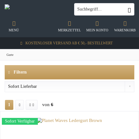
MENÜ
MERKZETTEL
MEIN KONTO
WARENKORB
KOSTENLOSER VERSAND AB € 50,- BESTELLWERT
Gurte
Filtern
von
6
1
Sofort Verfügbar