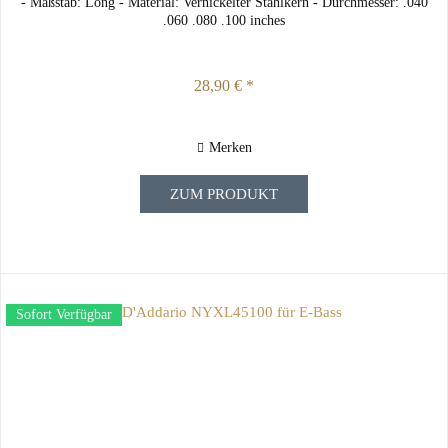
- Maßstab: Long - Material: Vernickelter Stahlkern - Durchmesser: .040
.060 .080 .100 inches
28,90 € *
Merken
ZUM PRODUKT
Sofort Verfügbar