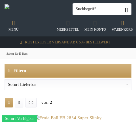
MENÜ
MERKZETTEL
MEIN KONTO
WARENKORB
KOSTENLOSER VERSAND AB € 50,- BESTELLWERT
Saiten für E-Bass
Filtern
von
2
1
Sofort Verfügbar