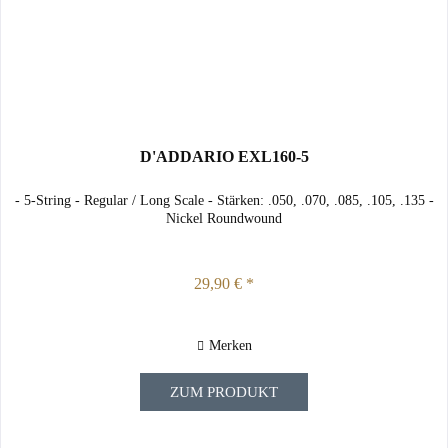
D'ADDARIO EXL160-5
- 5-String - Regular / Long Scale - Stärken: .050, .070, .085, .105, .135 -
Nickel Roundwound
29,90 € *
Merken
ZUM PRODUKT