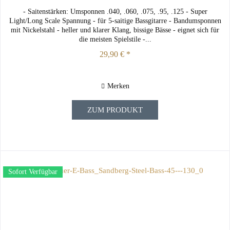
- Saitenstärken: Umsponnen .040, .060, .075, .95, .125 - Super
Light/Long Scale Spannung - für 5-saitige Bassgitarre - Bandumsponnen
mit Nickelstahl - heller und klarer Klang, bissige Bässe - eignet sich für
die meisten Spielstile -...
29,90 € *
Merken
ZUM PRODUKT
Sofort Verfügbar