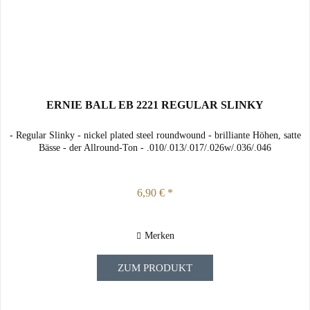
ERNIE BALL EB 2221 REGULAR SLINKY
- Regular Slinky - nickel plated steel roundwound - brilliante Höhen, satte
Bässe - der Allround-Ton - .010/.013/.017/.026w/.036/.046
6,90 € *
Merken
ZUM PRODUKT