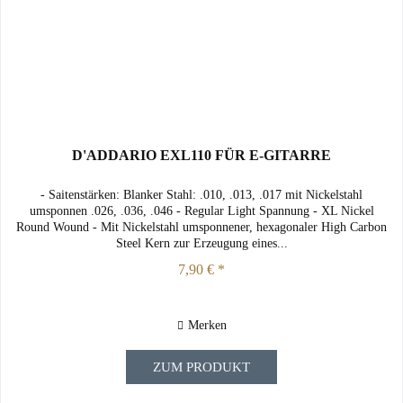
D'ADDARIO EXL110 FÜR E-GITARRE
- Saitenstärken: Blanker Stahl: .010, .013, .017 mit Nickelstahl
umsponnen .026, .036, .046 - Regular Light Spannung - XL Nickel
Round Wound - Mit Nickelstahl umsponnener, hexagonaler High Carbon
Steel Kern zur Erzeugung eines...
7,90 € *
Merken
ZUM PRODUKT