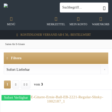
MENÜ
MERKZETTEL
MEIN KONTO
WARENKORB
KOSTENLOSER VERSAND AB € 50,- BESTELLWERT
Saiten für E-Gitarre
Filtern
von
3
1
Sofort Verfügbar