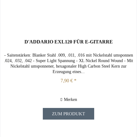
D'ADDARIO EXL120 FÜR E-GITARRE
- Saitenstärken: Blanker Stahl .009, .011, .016 mit Nickelstahl umsponnen
.024, .032, .042 - Super Light Spannung - XL Nickel Round Wound - Mit
Nickelstahl umsponnener, hexagonaler High Carbon Steel Kern zur
Erzeugung eines...
7,90 € *
Merken
ZUM PRODUKT