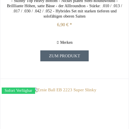
- Skinny Top Heavy Bottom - Nickel plated Steel-Roundwound -
Brillliante Höhen, satte Bässe - der Alllroundton - Stärke: .010 / .013 /
.017 / .030 / .042 / .052 - Hybrides Set mit starken tieferen und
solofähigen oberen Saiten
6,90 € *
Merken
ZUM PRODUKT
Sofort Verfügbar