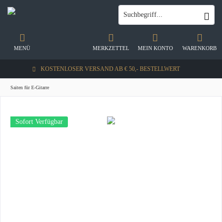
MENÜ
MERKZETTEL
MEIN KONTO
WARENKORB
KOSTENLOSER VERSAND AB € 50,- BESTELLWERT
Saiten für E-Gitarre
Sofort Verfügbar