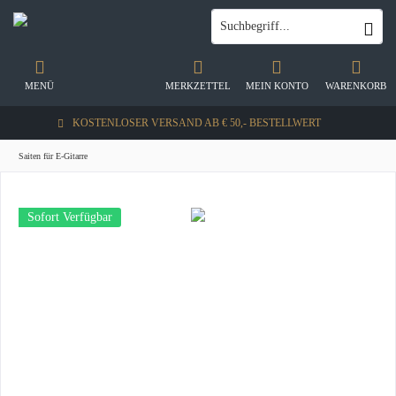
MENÜ
MERKZETTEL
MEIN KONTO
WARENKORB
KOSTENLOSER VERSAND AB € 50,- BESTELLWERT
Saiten für E-Gitarre
Sofort Verfügbar