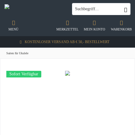
MENÜ
MERKZETTEL
MEIN KONTO
WARENKORB
KOSTENLOSER VERSAND AB € 50,- BESTELLWERT
Saiten für Ukulele
Sofort Verfügbar